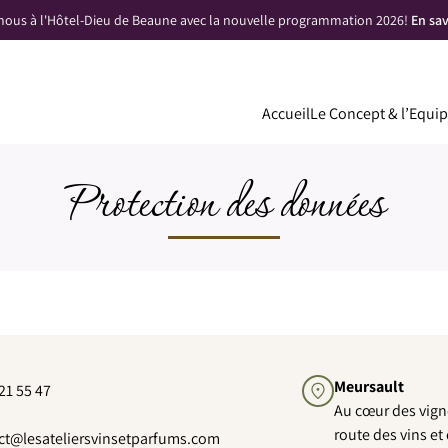
nous à l'Hôtel-Dieu de Beaune avec la nouvelle programmation 2026!
En sa
Accueil
Le Concept & l’Equi
Protection des données
Meursault
21 55 47
Au cœur des vigne
route des vins et 
ct@lesateliersvinsetparfums.com