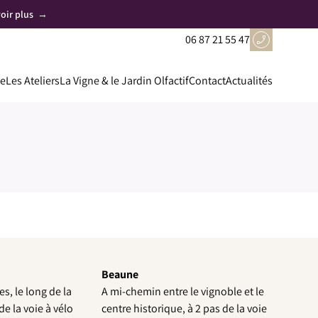
voir plus
→
06 87 21 55 47
pe
Les Ateliers
La Vigne & le Jardin Olfactif
Contact
Actualités
Beaune
s, le long de la
A mi-chemin entre le vignoble et le
de la voie à vélo
centre historique, à 2 pas de la voie