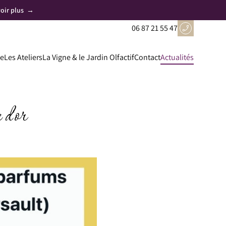
voir plus
→
06 87 21 55 47
pe
Les Ateliers
La Vigne & le Jardin Olfactif
Contact
Actualités
 d'or