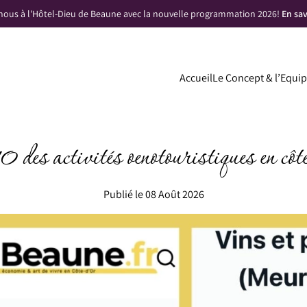
nous à l'Hôtel-Dieu de Beaune avec la nouvelle programmation 2026!
En sa
Accueil
Le Concept & l’Equi
10 des activités oenotouristiques en côte
Publié le 08 Août 2026