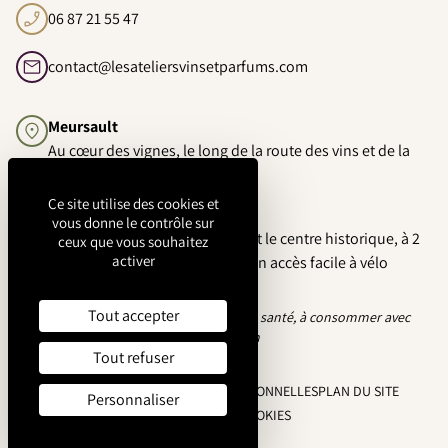
06 87 21 55 47
contact@lesateliersvinsetparfums.com
Meursault
Au cœur des vignes, le long de la route des vins et de la
voie à vélo
Ce site utilise des cookies et
Beaune
vous donne le contrôle sur
A mi-chemin entre le vignoble et le centre historique, à 2
ceux que vous souhaitez
activer
pas de la voie des vignes pour un accès facile à vélo
Tout accepter
L'abus d'alcool est dangereux pour la santé, à consommer avec
modération
Tout refuser
MENTIONS LÉGALES
DONNÉES PERSONNELLES
PLAN DU SITE
Personnaliser
GESTION DES COOKIES