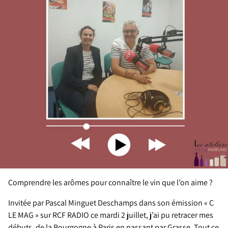
Comprendre les arômes pour connaître le vin que l’on aime ?
Invitée par Pascal Minguet Deschamps dans son émission « C
LE MAG » sur RCF RADIO ce mardi 2 juillet, j’ai pu retracer mes
débuts, de la Bourgogne à Paris en passant par Grasse. Tout ce